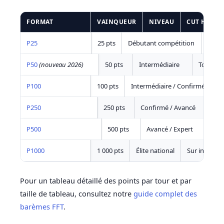
FORMAT
VAINQUEUR
NIVEAU
CUT HOMM
P25
25 pts
Débutant compétition
Top 3
P50
(nouveau 2026)
50 pts
Intermédiaire
Top 10 0
P100
100 pts
Intermédiaire / Confirmé
To
P250
250 pts
Confirmé / Avancé
To
P500
500 pts
Avancé / Expert
To
P1000
1 000 pts
Élite national
Sur invitati
Pour un tableau détaillé des points par tour et par
taille de tableau, consultez notre
guide complet des
barèmes FFT
.