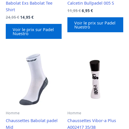
Babolat Exs Babolat Tee
Calcetin Bullpadel 005 S
Shirt
Le
Le
11,95
€
6,95
€
prix
prix
Le
Le
24,95
€
14,95
€
initial
actuel
prix
prix
Voir le prix sur Padel
était :
est :
Nuestro
initial
actuel
Voir le prix sur Padel
11,95 €.
6,95 €.
était :
est :
Nuestro
24,95 €.
14,95 €.
Homme
Homme
Chaussettes Babolat padel
Chaussettes Vibor-a Plus
Mid
A002417 35/38