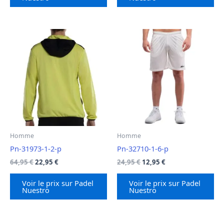
68,95 €.
26,95 €.
54,95 €.
34,95 €.
Homme
Homme
Pn-31973-1-2-p
Pn-32710-1-6-p
Le
Le
Le
Le
64,95
€
22,95
€
24,95
€
12,95
€
prix
prix
prix
prix
initial
actuel
initial
actuel
Voir le prix sur Padel
Voir le prix sur Padel
était :
est :
était :
est :
Nuestro
Nuestro
64,95 €.
22,95 €.
24,95 €.
12,95 €.