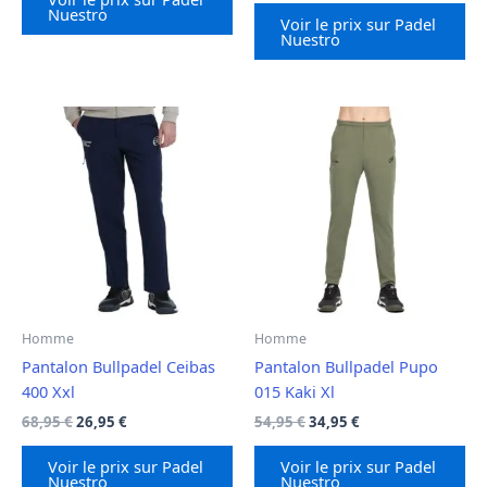
était :
est :
Nuestro
initial
actuel
Voir le prix sur Padel
64,95 €.
24,95 €.
était :
est :
Nuestro
19,95 €.
14,95 €.
Homme
Homme
Pantalon Bullpadel Ceibas
Pantalon Bullpadel Pupo
400 Xxl
015 Kaki Xl
Le
Le
Le
Le
68,95
€
26,95
€
54,95
€
34,95
€
prix
prix
prix
prix
initial
actuel
initial
actuel
Voir le prix sur Padel
Voir le prix sur Padel
était :
est :
était :
est :
Nuestro
Nuestro