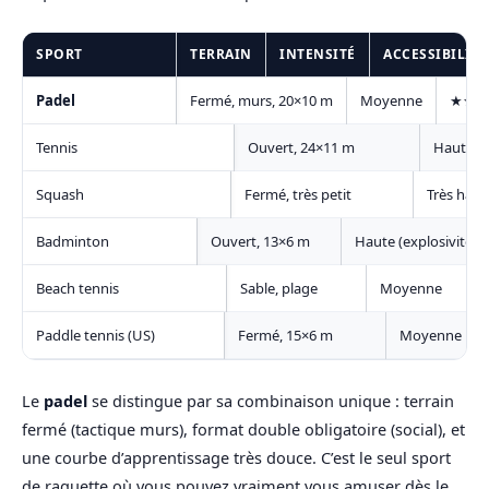
SPORT
TERRAIN
INTENSITÉ
ACCESSIBILIT
Padel
Fermé, murs, 20×10 m
Moyenne
★★★
Tennis
Ouvert, 24×11 m
Haute
Squash
Fermé, très petit
Très haut
Badminton
Ouvert, 13×6 m
Haute (explosivité)
Beach tennis
Sable, plage
Moyenne
Paddle tennis (US)
Fermé, 15×6 m
Moyenne
Le
padel
se distingue par sa combinaison unique : terrain
fermé (tactique murs), format double obligatoire (social), et
une courbe d’apprentissage très douce. C’est le seul sport
de raquette où vous pouvez vraiment vous amuser dès le