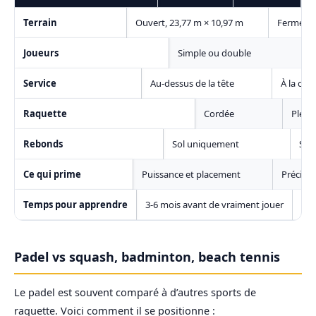
Terrain
Ouvert, 23,77 m × 10,97 m
Fermé pa
Joueurs
Simple ou double
Service
Au-dessus de la tête
À la cuil
Raquette
Cordée
Plein
Rebonds
Sol uniquement
Sol 
Ce qui prime
Puissance et placement
Précisio
Temps pour apprendre
3-6 mois avant de vraiment jouer
1 h
Padel vs squash, badminton, beach tennis
Le padel est souvent comparé à d’autres sports de
raquette. Voici comment il se positionne :