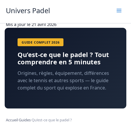
Aller
Univers Padel
au
contenu
Mis à jour le 21 avril 2026
GUIDE COMPLET 2026
Qu’est-ce que le padel ? Tout
comprendre en 5 minutes
Origines, règles, équipement, différences
avec le tennis et autres sports — le guide
complet du sport qui explose en France.
Accueil
Guides
Qu’est-ce que le padel ?
›
›