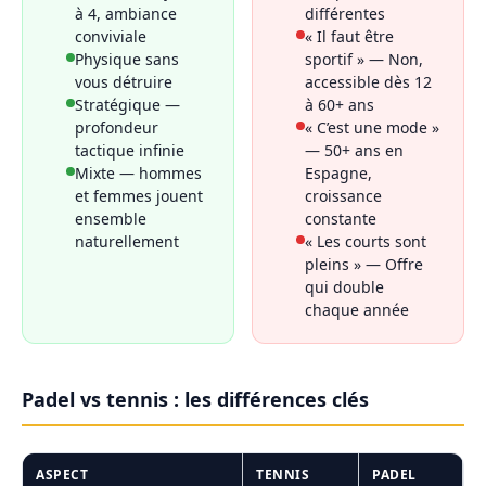
à 4, ambiance
différentes
conviviale
« Il faut être
Physique sans
sportif » — Non,
vous détruire
accessible dès 12
Stratégique —
à 60+ ans
profondeur
« C’est une mode »
tactique infinie
— 50+ ans en
Mixte — hommes
Espagne,
et femmes jouent
croissance
ensemble
constante
naturellement
« Les courts sont
pleins » — Offre
qui double
chaque année
Padel vs tennis : les différences clés
ASPECT
TENNIS
PADEL