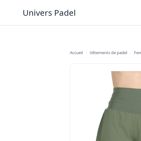
Aller
Univers Padel
au
contenu
Accueil
›
Vêtements de padel
›
Fe