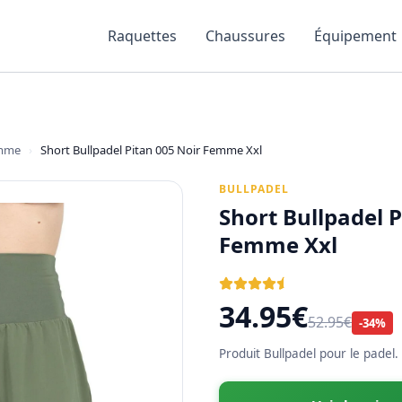
Raquettes
Chaussures
Équipement
mme
›
Short Bullpadel Pitan 005 Noir Femme Xxl
BULLPADEL
Short Bullpadel P
Femme Xxl
34.95€
52.95€
-34%
Produit Bullpadel pour le padel.