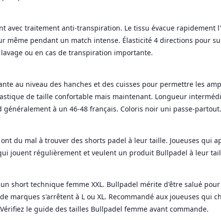
t avec traitement anti-transpiration. Le tissu évacue rapidement l'h
eur même pendant un match intense. Élasticité 4 directions pour 
 lavage ou en cas de transpiration importante.
ante au niveau des hanches et des cuisses pour permettre les a
Élastique de taille confortable mais maintenant. Longueur intermédia
nd généralement à un 46-48 français. Coloris noir uni passe-partout
nt du mal à trouver des shorts padel à leur taille. Joueuses qui a
ui jouent régulièrement et veulent un produit Bullpadel à leur tail
our un short technique femme XXL. Bullpadel mérite d'être salué po
up de marques s'arrêtent à L ou XL. Recommandé aux joueuses qui c
. Vérifiez le guide des tailles Bullpadel femme avant commande.