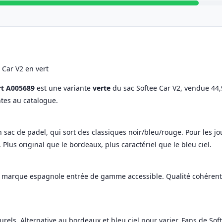
 Car V2 en vert
rt A005689
est une variante
verte
du sac Softee Car V2, vendue 44
ntes au catalogue.
n sac de padel, qui sort des classiques noir/bleu/rouge. Pour les j
Plus original que le bordeaux, plus caractériel que le bleu ciel.
e, marque espagnole entrée de gamme accessible. Qualité cohérent
urels. Alternative au bordeaux et bleu ciel pour varier. Fans de So