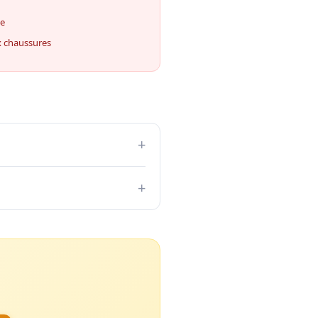
ue
x chaussures
+
+