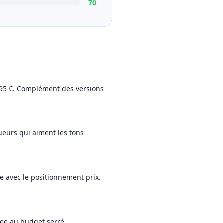
70
,95 €. Complément des versions
oueurs qui aiment les tons
e avec le positionnement prix.
ftee au budget serré.