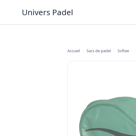
Aller
Univers Padel
au
contenu
Accueil
›
Sacs de padel
›
Softee
›