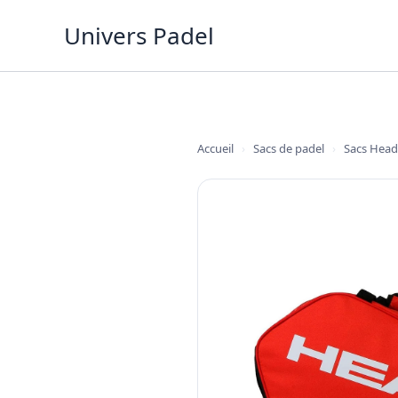
Aller
Univers Padel
au
contenu
Accueil
›
Sacs de padel
›
Sacs Head