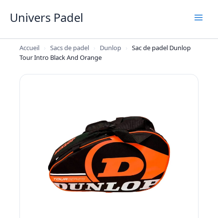
Aller
Univers Padel
au
contenu
Accueil
›
Sacs de padel
›
Dunlop
›
Sac de padel Dunlop
Tour Intro Black And Orange