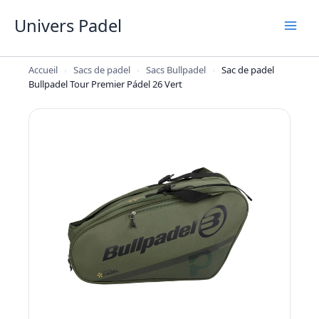
Aller
Univers Padel
au
contenu
Accueil
›
Sacs de padel
›
Sacs Bullpadel
›
Sac de padel
Bullpadel Tour Premier Pádel 26 Vert