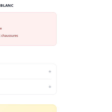
 BLANC
ue
x chaussures
+
+