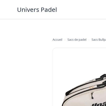
Aller
Univers Padel
au
contenu
Accueil
›
Sacs de padel
›
Sacs Bullp