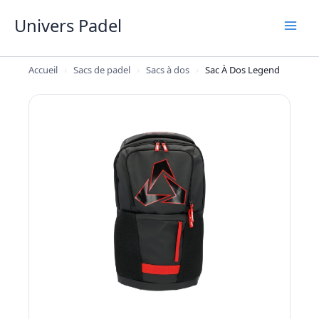
Aller
Univers Padel
au
contenu
Accueil
›
Sacs de padel
›
Sacs à dos
›
Sac À Dos Legend