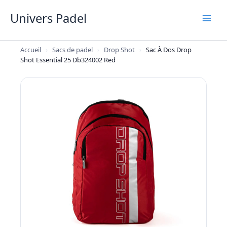
Aller
Univers Padel
au
contenu
Accueil
›
Sacs de padel
›
Drop Shot
›
Sac À Dos Drop
Shot Essential 25 Db324002 Red