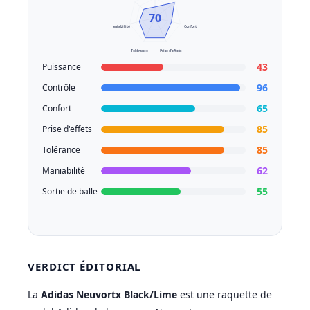
70
Maniabilité
Confort
Tolérance
Prise d'effets
43
Puissance
96
Contrôle
65
Confort
85
Prise d'effets
85
Tolérance
62
Maniabilité
55
Sortie de balle
VERDICT ÉDITORIAL
La
Adidas Neuvortx Black/Lime
est une raquette de