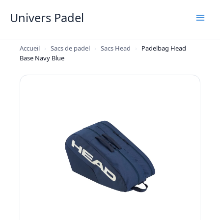
Aller
Univers Padel
au
contenu
Accueil
›
Sacs de padel
›
Sacs Head
›
Padelbag Head
Base Navy Blue