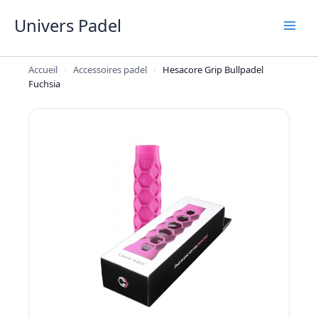
Aller
Univers Padel
au
contenu
Accueil
›
Accessoires padel
›
Hesacore Grip Bullpadel
Fuchsia