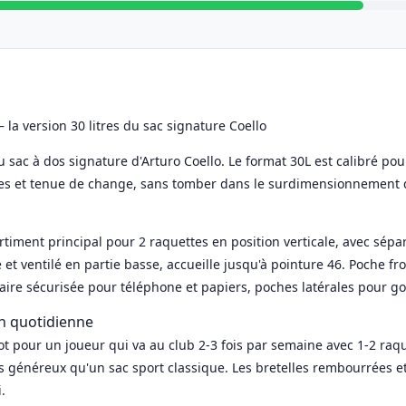
 la version 30 litres du sac signature Coello
sac à dos signature d'Arturo Coello. Le format 30L est calibré pou
res et tenue de change, sans tomber dans le surdimensionnement 
timent principal pour 2 raquettes en position verticale, avec sép
 ventilé en partie basse, accueille jusqu'à pointure 46. Poche fron
ire sécurisée pour téléphone et papiers, poches latérales pour go
on quotidienne
spot pour un joueur qui va au club 2-3 fois par semaine avec 1-2 raq
us généreux qu'un sac sport classique. Les bretelles rembourrées e
.