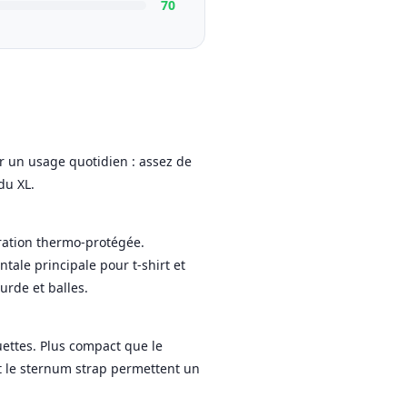
70
r un usage quotidien : assez de
du XL.
aration thermo-protégée.
tale principale pour t-shirt et
urde et balles.
uettes. Plus compact que le
t le sternum strap permettent un