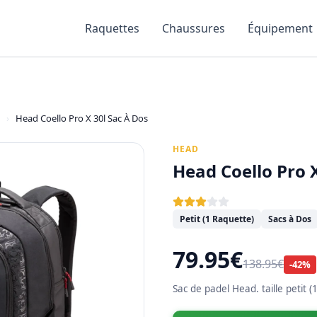
Raquettes
Chaussures
Équipement
›
Head Coello Pro X 30l Sac À Dos
HEAD
Head Coello Pro X
Petit (1 Raquette)
Sacs à Dos
79.95€
138.95€
-42%
Sac de padel Head. taille petit (