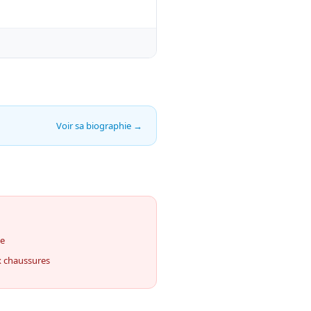
Voir sa biographie →
ue
x chaussures