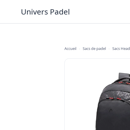
Aller
Univers Padel
au
contenu
Accueil
›
Sacs de padel
›
Sacs Head