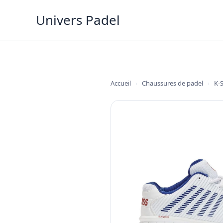
Aller
Univers Padel
au
contenu
Accueil
›
Chaussures de padel
›
K-