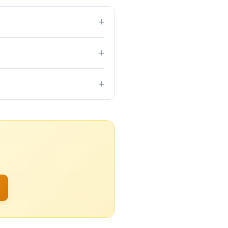
+
+
+