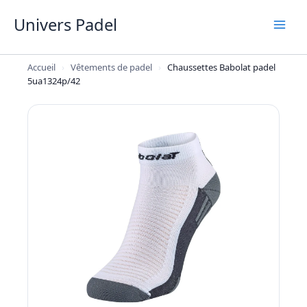
Aller
Univers Padel
au
contenu
Accueil
›
Vêtements de padel
›
Chaussettes Babolat padel
5ua1324p/42