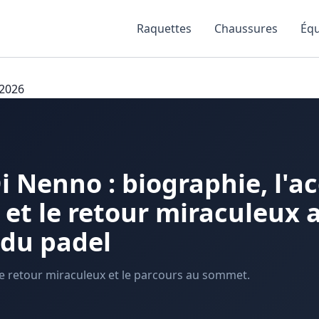
Raquettes
Chaussures
Éq
 2026
i Nenno : biographie, l'a
 et le retour miraculeux 
du padel
 le retour miraculeux et le parcours au sommet.