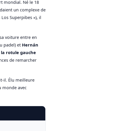
t mondial. Né le 18
sédaient un complexe de
os Superpibes »), il
sa voiture entre en
u padel) et
Hernán
 la rotule gauche
ances de remarcher
t-il. Élu meilleure
u monde avec