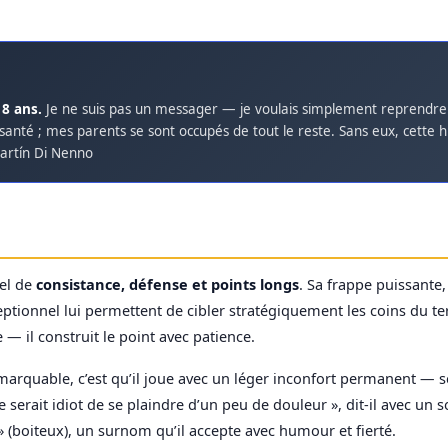
18 ans.
Je ne suis pas un messager — je voulais simplement reprendre 
santé ; mes parents se sont occupés de tout le reste. Sans eux, cette his
artín Di Nenno
el de
consistance, défense et points longs
. Sa frappe puissante,
ptionnel lui permettent de cibler stratégiquement les coins du t
e — il construit le point avec patience.
marquable, c’est qu’il joue avec un léger inconfort permanent — sé
e serait idiot de se plaindre d’un peu de douleur », dit-il avec un s
boiteux), un surnom qu’il accepte avec humour et fierté.