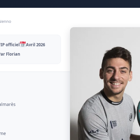
 Nenno
P officiel
Avril 2026
Par Florian
palmarès
mme