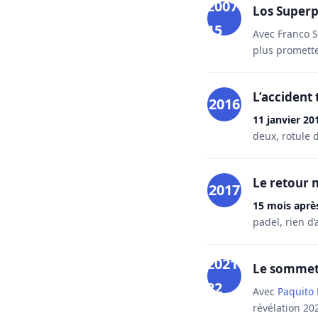
2007-
Los Superp
15
Avec Franco 
plus promette
L’accident
2016
11 janvier 20
deux, rotule 
Le retour 
2017
15 mois après
padel, rien d’
2021-
Le sommet
22
Avec
Paquito
révélation 20