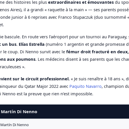
une des histoires les plus
extraordinaires et émouvantes
du spor
enos Aires), il a grandi « raquette à la main » — ses parents pos
nde junior à 6 reprises avec Franco Stupaczuk (duo surnommé « L
t.
vie bascule. En route vers l’aéroport pour un tournoi au Paraguay, 
ec un bus
.
Elías Estrella
(numéro 1 argentin et grande promesse d
 le coup. Di Nenno survit avec le
fémur droit fracturé en deux,
ions aux poumons
. Les médecins disent à ses parents que les ch
raculeuses ».
evient sur le circuit professionnel.
« Je suis renaître à 18 ans », di
vainqueur du Qatar Major 2022 avec
Paquito Navarro
, champion d
i Nenno est la preuve que rien n’est impossible.
— Martín Di Nenno
Martín Di Nenno