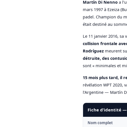
Martín Di Nenno
a l’
mars 1997 à Ezeiza (Bu
padel. Champion du mo
était destiné au somme
Le 11 janvier 2016, sa 
collision frontale av
Rodríguez
meurent sur
détruite, des contus
sont « minimales et mi
15 mois plus tard, il r
révélation WPT 2020, 
l’Argentine — Martín D
Fiche d’identité 
Nom complet