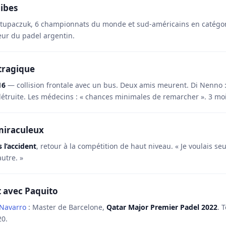
ibes
Stupaczuk, 6 championnats du monde et sud-américains en catégori
ur du padel argentin.
 tragique
16
— collision frontale avec un bus. Deux amis meurent. Di Nenno 
détruite. Les médecins : « chances minimales de remarcher ». 3 moi
miraculeux
 l’accident
, retour à la compétition de haut niveau. « Je voulais s
autre. »
 avec Paquito
 Navarro
: Master de Barcelone,
Qatar Major Premier Padel 2022
. 
20.