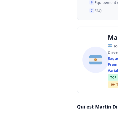
Équipement 
FAQ
Ma
Top
Drive 
Raque
Premi
Varia
TOP 
10+ 
Qui est Martín D