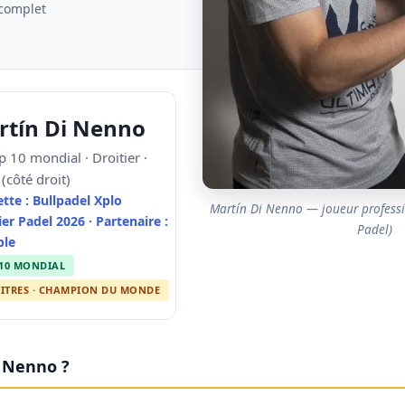
complet
rtín Di Nenno
 10 mondial · Droitier ·
(côté droit)
tte : Bullpadel Xplo
Martín Di Nenno — joueur professi
er Padel 2026 · Partenaire :
Padel)
ble
10 MONDIAL
TITRES · CHAMPION DU MONDE
i Nenno ?